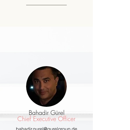
Team
Bahadir Gürel
Chief Executive Officer
bahadir.gurel@gurelgroup.de