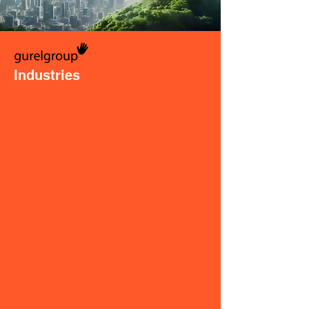
Industries
Gurelgroup: Ihr verlässlicher Partner im
Recycling und Abfallmanagement.
Unsere Expertise verwandelt
abfallenden Papierschlamm in
nachhaltige Baustoffe – ein Beitrag zum
Umweltschutz und eine Investition in
die Zukunft. Gemeinsam gestalten wir
eine grünere Welt, Stein für Stein.