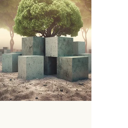
Altpapier lebt weiter
im Papierschlamm.
Wir schaffen
nachhaltige
Verwendung.
Nachhaltig Bauen:
Papierschlamm, Faserschlamm
aus der Papierindustrie wird zu