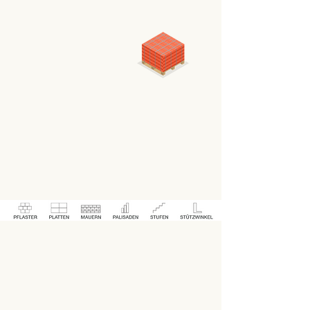
Gesellschaft.
Papierschlamm verwandeln,
Natur bewahren Ihre
umweltfreundliche Wahl.
Die gurelgroup Industries GmbH ist