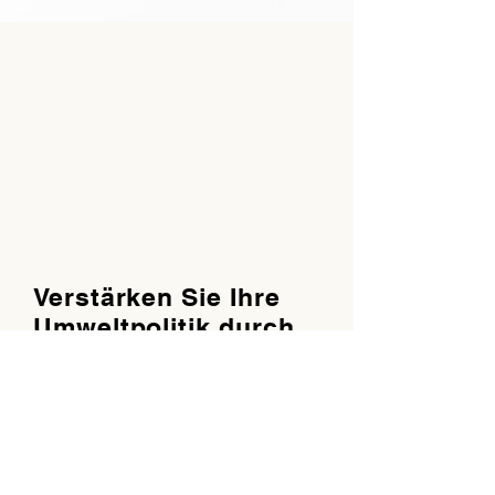
Partner für eine CO2-Freie
und nachhaltige Zukunft.
Verstärken Sie Ihre
Umweltpolitik durch
eine Kooperation mit
uns.
Werden Sie unser
Partner.