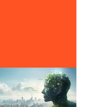
Partner im Recycling von
Papierschlamm (Faserschlamm) und
Abfallmanagement. Unsere Expertise
verwandelt Altpapier in nachhaltige
Baustoffe – ein Beitrag zum
Umweltschutz und eine Investition in
die Zukunft. Gemeinsam gestalten wir
eine grünere Welt, Stein für Stein
Natur im Kopf
Gedanken, die
grüne Städte
bauen