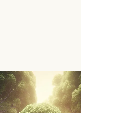
Bewusst
S
tein